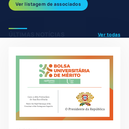
Ver listagem de associados
ÚLTIMAS NOTÍCIAS
Ver todas
Showing
Slide
1
of
4