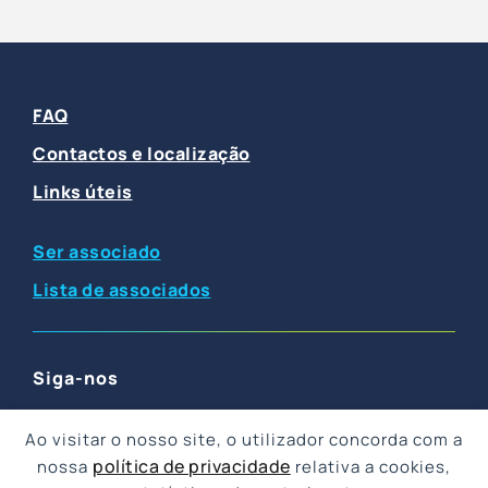
FAQ
Contactos e localização
Links úteis
Ser associado
Lista de associados
Siga-nos
F
I
Y
T
L
a
n
o
w
i
Ao visitar o nosso site, o utilizador concorda com a
c
s
u
i
n
política de privacidade
nossa
relativa a cookies,