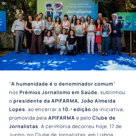
“
A humanidade é o denominador comum
”
nos
Prémios Jornalismo em Saúde
, sublinhou
o
presidente da APIFARMA, João Almeida
Lopes
, ao encerrar a
10.ª edição
da iniciativa,
promovida pela
APIFARMA
e pelo
Clube de
Jornalistas
. A cerimónia decorreu hoje, 17 de
Junho, no Clube de Jornalistas, em Lisboa.