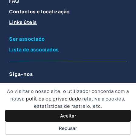
FAQ
Contactos e localização
Links úteis
Ser associado
Lista de associados
Siga-nos
F
I
Y
T
L
a
n
o
w
i
Ao visitar o nosso site, o utilizador concorda com a
c
s
u
i
n
política de privacidade
nossa
relativa a cookies,
e
t
t
t
k
estatísticas de rastreio, etc.
b
a
u
t
e
Cookies
Privacidade
Aceitar
o
g
b
e
d
o
r
e
r
i
Copyright © 2026
Apifarma
| Desenvolvido por
Recusar
k
a
n
NOS
®