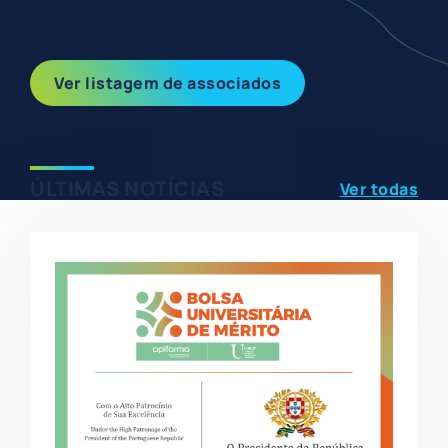
Ver listagem de associados
ÚLTIMAS NOTÍCIAS
Ver todas
Showing
Slide
1
of
4